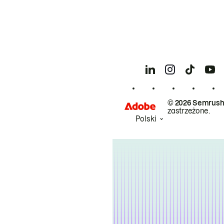
© 2026 Semrush
zastrzeżone.
Polski