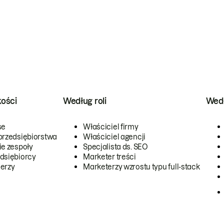
kości
Według roli
Wedł
se
Właściciel firmy
przedsiębiorstwa
Właściciel agencji
ie zespoły
Specjalista ds. SEO
dsiębiorcy
Marketer treści
erzy
Marketerzy wzrostu typu full-stack