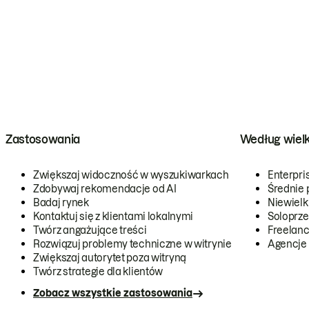
Zastosowania
Według wiel
Zwiększaj widoczność w wyszukiwarkach
Enterpri
Zdobywaj rekomendacje od AI
Średnie 
Badaj rynek
Niewielk
Kontaktuj się z klientami lokalnymi
Soloprze
Twórz angażujące treści
Freelanc
Rozwiązuj problemy techniczne w witrynie
Agencje
Zwiększaj autorytet poza witryną
Twórz strategie dla klientów
Zobacz wszystkie zastosowania