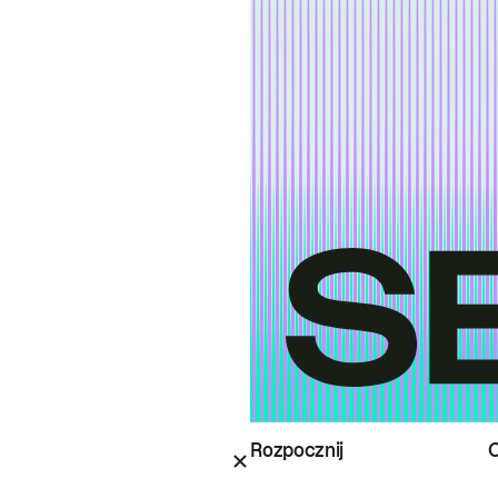
Rozpocznij
O