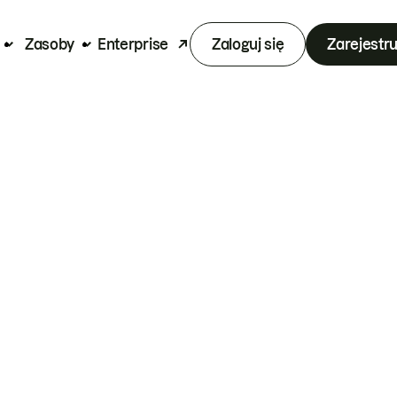
Zasoby
Enterprise
Zaloguj się
Zarejestru