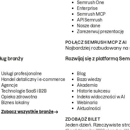
Semrush One
Enterprise
Semrush MCP
API Semrush
Nasze dane
Zarezerwuj prezentację
POŁĄCZ SEMRUSH MCP Z AI
Najbardziej rozbudowany na 
ug branży
Rozwijaj się z platformą Se
Usługi profesjonalne
Blog
Handel detaliczny i e-commerce
Baza wiedzy
Agencje
Akademia
Technologie SaaS i B2B
Historie sukcesu
Opieka zdrowotna
Indeks widoczności w AI
Biznes lokalny
Webinaria
Aktualności
Zobacz wszystkie branże
ZDOBĄDŹ BILET
Jeden dzień. Rzeczywiste str