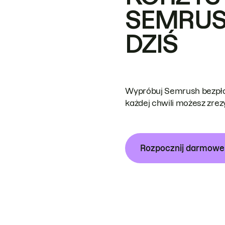
SEMRUS
DZIŚ
Wypróbuj Semrush bezpłat
każdej chwili możesz zre
Rozpocznij darmow