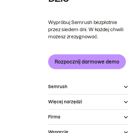
Wypróbuj Semrush bezpłatnie
przez siedem dni. W każdej chwili
możesz zrezygnować.
Rozpocznij darmowe demo
Semrush
Więcej narzędzi
Firma
Wsparcie