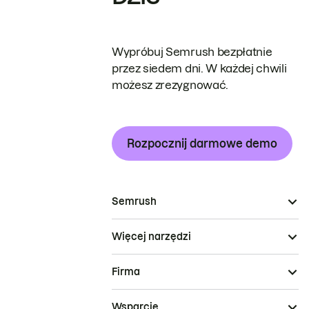
Wypróbuj Semrush bezpłatnie
przez siedem dni. W każdej chwili
możesz zrezygnować.
Rozpocznij darmowe demo
Semrush
Więcej narzędzi
Firma
Wsparcie