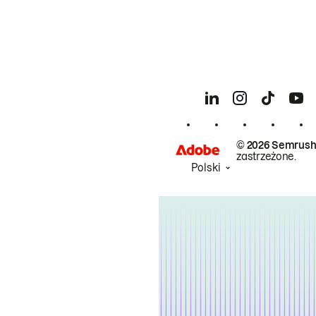
© 2026 Semrush
zastrzeżone.
Polski