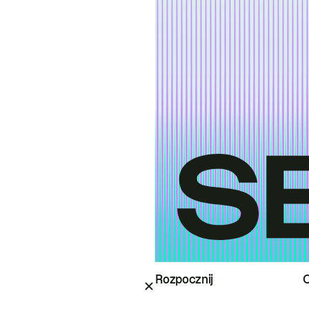
Rozpocznij
O