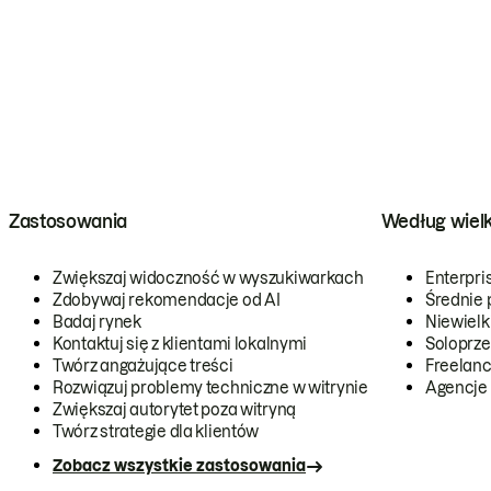
Zastosowania
Według wiel
Zwiększaj widoczność w wyszukiwarkach
Enterpri
Zdobywaj rekomendacje od AI
Średnie 
Badaj rynek
Niewielk
Kontaktuj się z klientami lokalnymi
Soloprze
Twórz angażujące treści
Freelanc
Rozwiązuj problemy techniczne w witrynie
Agencje
Zwiększaj autorytet poza witryną
Twórz strategie dla klientów
Zobacz wszystkie zastosowania