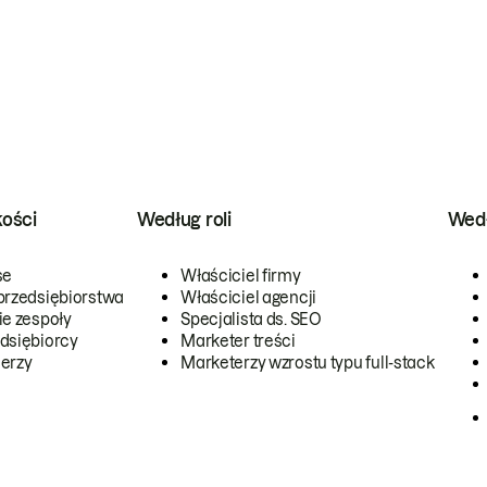
kości
Według roli
Wedł
se
Właściciel firmy
przedsiębiorstwa
Właściciel agencji
ie zespoły
Specjalista ds. SEO
dsiębiorcy
Marketer treści
erzy
Marketerzy wzrostu typu full-stack