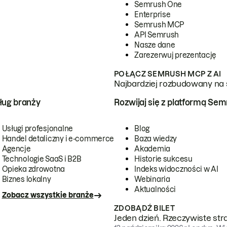
Semrush One
Enterprise
Semrush MCP
API Semrush
Nasze dane
Zarezerwuj prezentację
POŁĄCZ SEMRUSH MCP Z AI
Najbardziej rozbudowany na 
ug branży
Rozwijaj się z platformą Se
Usługi profesjonalne
Blog
Handel detaliczny i e-commerce
Baza wiedzy
Agencje
Akademia
Technologie SaaS i B2B
Historie sukcesu
Opieka zdrowotna
Indeks widoczności w AI
Biznes lokalny
Webinaria
Aktualności
Zobacz wszystkie branże
ZDOBĄDŹ BILET
Jeden dzień. Rzeczywiste str