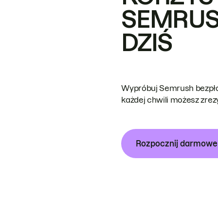
SEMRUS
DZIŚ
Wypróbuj Semrush bezpłat
każdej chwili możesz zre
Rozpocznij darmow