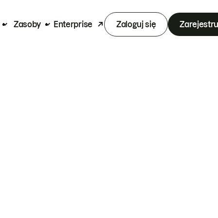
Zasoby
Enterprise
Zaloguj się
Zarejestru