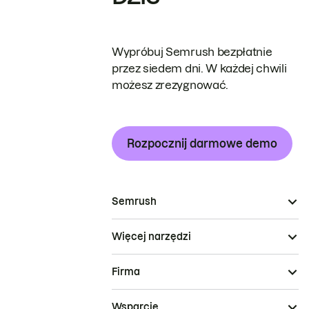
Wypróbuj Semrush bezpłatnie
przez siedem dni. W każdej chwili
możesz zrezygnować.
Rozpocznij darmowe demo
Semrush
Więcej narzędzi
Firma
Wsparcie