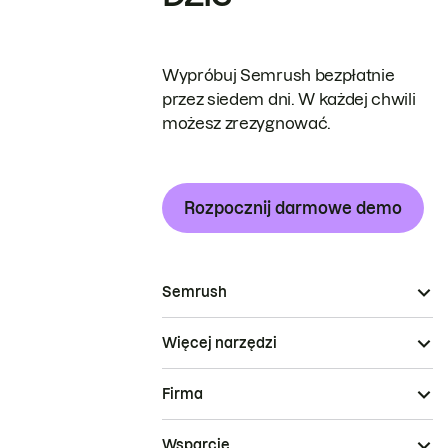
Wypróbuj Semrush bezpłatnie
przez siedem dni. W każdej chwili
możesz zrezygnować.
Rozpocznij darmowe demo
Semrush
Więcej narzędzi
Firma
Wsparcie