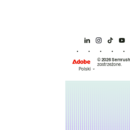
© 2026 Semrush
zastrzeżone.
Polski