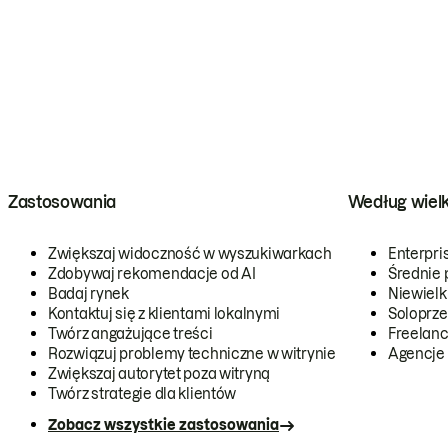
Zastosowania
Według wiel
Zwiększaj widoczność w wyszukiwarkach
Enterpri
Zdobywaj rekomendacje od AI
Średnie 
Badaj rynek
Niewielk
Kontaktuj się z klientami lokalnymi
Soloprze
Twórz angażujące treści
Freelanc
Rozwiązuj problemy techniczne w witrynie
Agencje
Zwiększaj autorytet poza witryną
Twórz strategie dla klientów
Zobacz wszystkie zastosowania