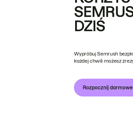
SEMRUS
DZIŚ
Wypróbuj Semrush bezpłat
każdej chwili możesz zre
Rozpocznij darmow