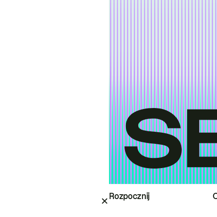
Rozpocznij
O