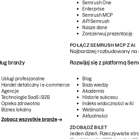
Semrush One
Enterprise
Semrush MCP
API Semrush
Nasze dane
Zarezerwuj prezentację
POŁĄCZ SEMRUSH MCP Z AI
Najbardziej rozbudowany na 
ug branży
Rozwijaj się z platformą Se
Usługi profesjonalne
Blog
Handel detaliczny i e-commerce
Baza wiedzy
Agencje
Akademia
Technologie SaaS i B2B
Historie sukcesu
Opieka zdrowotna
Indeks widoczności w AI
Biznes lokalny
Webinaria
Aktualności
Zobacz wszystkie branże
ZDOBĄDŹ BILET
Jeden dzień. Rzeczywiste str