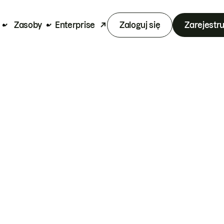
Zasoby
Enterprise
Zaloguj się
Zarejestru