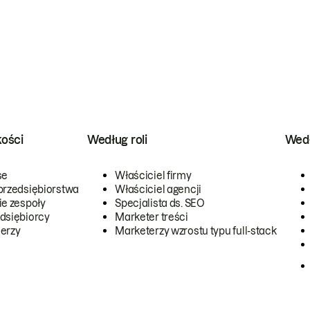
kości
Według roli
Wedł
se
Właściciel firmy
przedsiębiorstwa
Właściciel agencji
ie zespoły
Specjalista ds. SEO
dsiębiorcy
Marketer treści
erzy
Marketerzy wzrostu typu full-stack