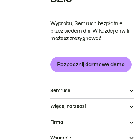
Wypróbuj Semrush bezpłatnie
przez siedem dni. W każdej chwili
możesz zrezygnować.
Rozpocznij darmowe demo
Semrush
Więcej narzędzi
Firma
Wsparcie