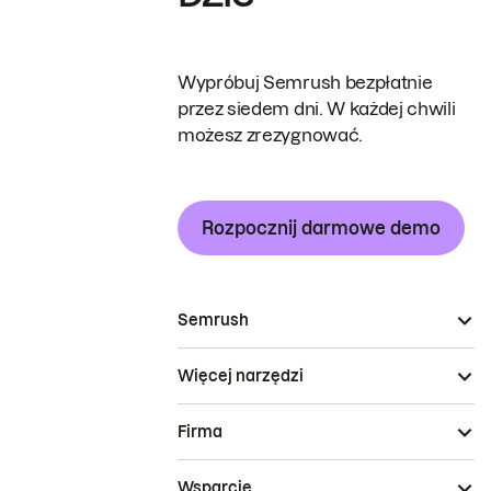
Wypróbuj Semrush bezpłatnie
przez siedem dni. W każdej chwili
możesz zrezygnować.
Rozpocznij darmowe demo
Semrush
Więcej narzędzi
Firma
Wsparcie