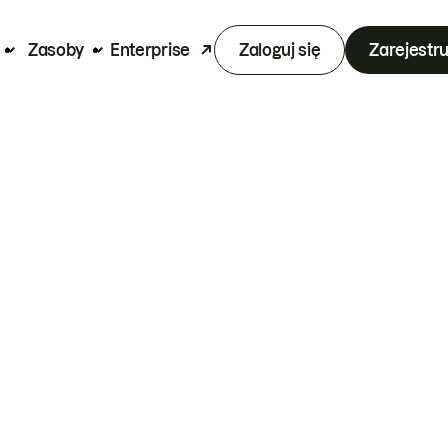
Zasoby
Enterprise
Zaloguj się
Zarejestru