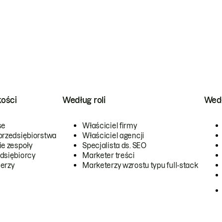
kości
Według roli
Wedł
se
Właściciel firmy
przedsiębiorstwa
Właściciel agencji
ie zespoły
Specjalista ds. SEO
dsiębiorcy
Marketer treści
erzy
Marketerzy wzrostu typu full-stack