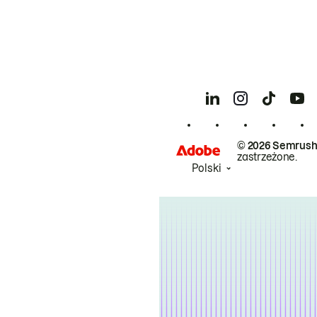
© 2026 Semrush
zastrzeżone.
Polski