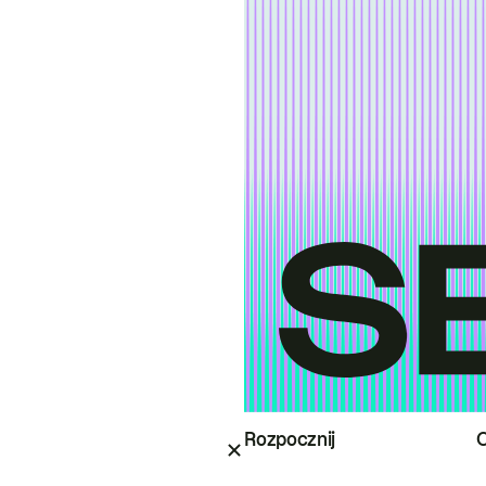
Rozpocznij
O