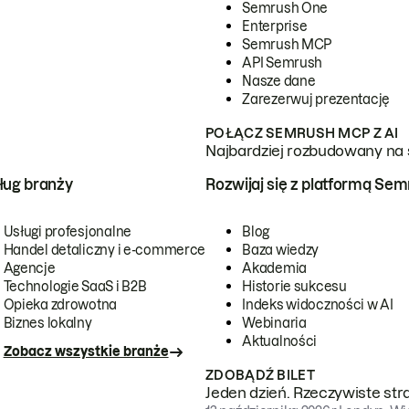
Semrush One
Enterprise
Semrush MCP
API Semrush
Nasze dane
Zarezerwuj prezentację
POŁĄCZ SEMRUSH MCP Z AI
Najbardziej rozbudowany na 
ug branży
Rozwijaj się z platformą Se
Usługi profesjonalne
Blog
Handel detaliczny i e-commerce
Baza wiedzy
Agencje
Akademia
Technologie SaaS i B2B
Historie sukcesu
Opieka zdrowotna
Indeks widoczności w AI
Biznes lokalny
Webinaria
Aktualności
Zobacz wszystkie branże
ZDOBĄDŹ BILET
Jeden dzień. Rzeczywiste str