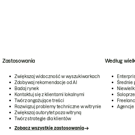
Zastosowania
Według wiel
Zwiększaj widoczność w wyszukiwarkach
Enterpri
Zdobywaj rekomendacje od AI
Średnie 
Badaj rynek
Niewielk
Kontaktuj się z klientami lokalnymi
Soloprze
Twórz angażujące treści
Freelanc
Rozwiązuj problemy techniczne w witrynie
Agencje
Zwiększaj autorytet poza witryną
Twórz strategie dla klientów
Zobacz wszystkie zastosowania