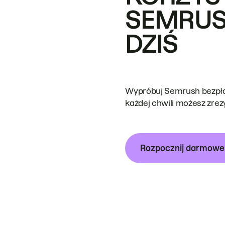
SEMRUS
DZIŚ
Wypróbuj Semrush bezpłat
każdej chwili możesz zre
Rozpocznij darmow