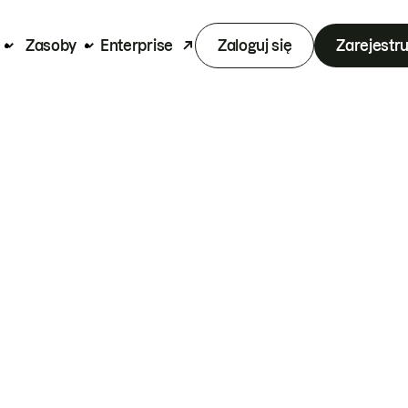
Zasoby
Enterprise
Zaloguj się
Zarejestru