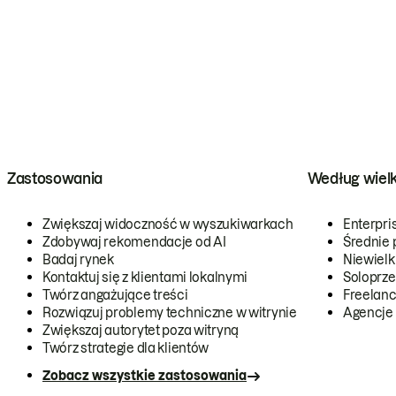
Zastosowania
Według wiel
Zwiększaj widoczność w wyszukiwarkach
Enterpri
Zdobywaj rekomendacje od AI
Średnie 
Badaj rynek
Niewielk
Kontaktuj się z klientami lokalnymi
Soloprze
Twórz angażujące treści
Freelanc
Rozwiązuj problemy techniczne w witrynie
Agencje
Zwiększaj autorytet poza witryną
Twórz strategie dla klientów
Zobacz wszystkie zastosowania