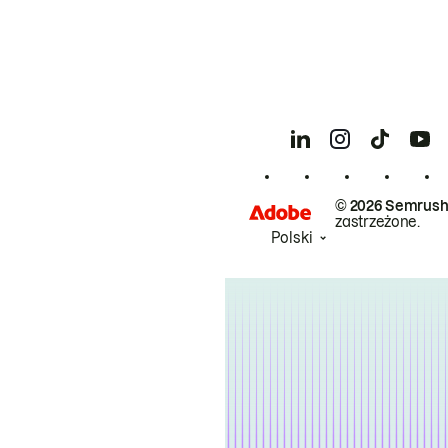
© 2026 Semrush
zastrzeżone.
Polski