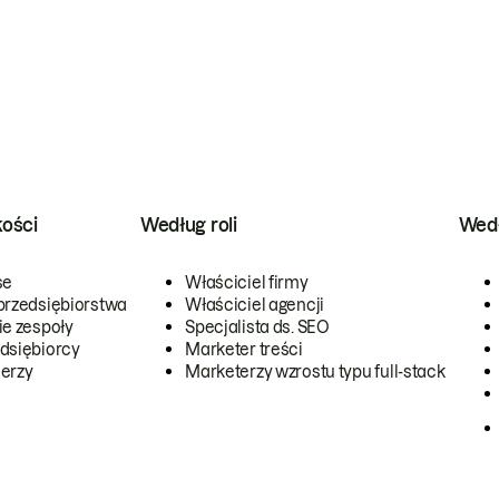
kości
Według roli
Wedł
se
Właściciel firmy
przedsiębiorstwa
Właściciel agencji
ie zespoły
Specjalista ds. SEO
dsiębiorcy
Marketer treści
erzy
Marketerzy wzrostu typu full-stack