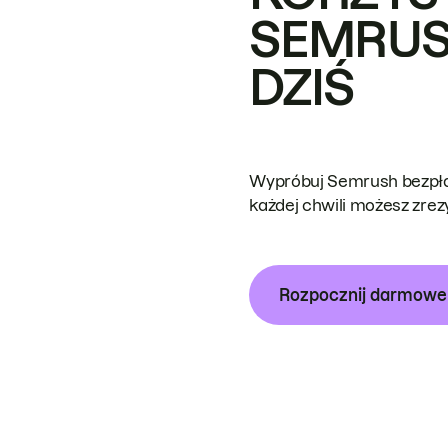
SEMRUS
DZIŚ
Wypróbuj Semrush bezpłat
każdej chwili możesz zre
Rozpocznij darmow