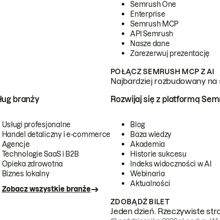
Semrush One
Enterprise
Semrush MCP
API Semrush
Nasze dane
Zarezerwuj prezentację
POŁĄCZ SEMRUSH MCP Z AI
Najbardziej rozbudowany na 
ug branży
Rozwijaj się z platformą Se
Usługi profesjonalne
Blog
Handel detaliczny i e-commerce
Baza wiedzy
Agencje
Akademia
Technologie SaaS i B2B
Historie sukcesu
Opieka zdrowotna
Indeks widoczności w AI
Biznes lokalny
Webinaria
Aktualności
Zobacz wszystkie branże
ZDOBĄDŹ BILET
Jeden dzień. Rzeczywiste str