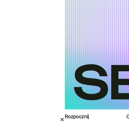
Rozpocznij
O