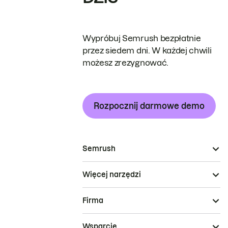
Wypróbuj Semrush bezpłatnie
przez siedem dni. W każdej chwili
możesz zrezygnować.
Rozpocznij darmowe demo
Semrush
Więcej narzędzi
Firma
Wsparcie