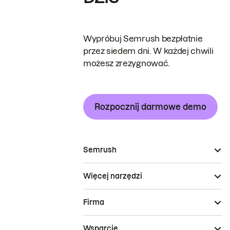
Wypróbuj Semrush bezpłatnie
przez siedem dni. W każdej chwili
możesz zrezygnować.
Rozpocznij darmowe demo
Semrush
Więcej narzędzi
Firma
Wsparcie