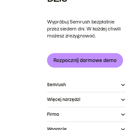
Wypróbuj Semrush bezpłatnie
przez siedem dni. W każdej chwili
możesz zrezygnować.
Rozpocznij darmowe demo
Semrush
Więcej narzędzi
Firma
Wsparcie