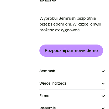
Wypróbuj Semrush bezpłatnie
przez siedem dni. W każdej chwili
możesz zrezygnować.
Rozpocznij darmowe demo
Semrush
Więcej narzędzi
Firma
Wsparcie