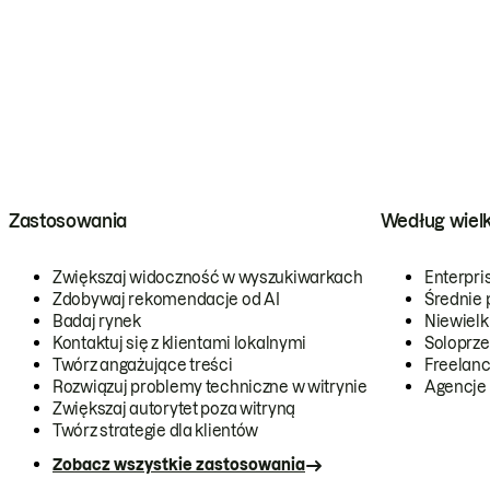
Zastosowania
Według wiel
Zwiększaj widoczność w wyszukiwarkach
Enterpri
Zdobywaj rekomendacje od AI
Średnie 
Badaj rynek
Niewielk
Kontaktuj się z klientami lokalnymi
Soloprze
Twórz angażujące treści
Freelanc
Rozwiązuj problemy techniczne w witrynie
Agencje
Zwiększaj autorytet poza witryną
Twórz strategie dla klientów
Zobacz wszystkie zastosowania