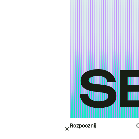
Rozpocznij
O