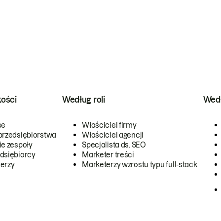
kości
Według roli
Wedł
se
Właściciel firmy
przedsiębiorstwa
Właściciel agencji
ie zespoły
Specjalista ds. SEO
dsiębiorcy
Marketer treści
erzy
Marketerzy wzrostu typu full-stack