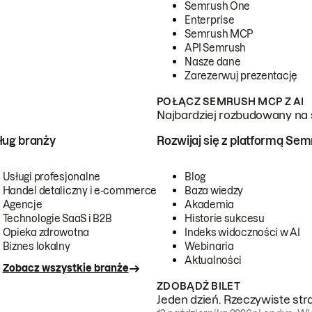
Semrush One
Enterprise
Semrush MCP
API Semrush
Nasze dane
Zarezerwuj prezentację
POŁĄCZ SEMRUSH MCP Z AI
Najbardziej rozbudowany na 
ug branży
Rozwijaj się z platformą Se
Usługi profesjonalne
Blog
Handel detaliczny i e-commerce
Baza wiedzy
Agencje
Akademia
Technologie SaaS i B2B
Historie sukcesu
Opieka zdrowotna
Indeks widoczności w AI
Biznes lokalny
Webinaria
Aktualności
Zobacz wszystkie branże
ZDOBĄDŹ BILET
Jeden dzień. Rzeczywiste str