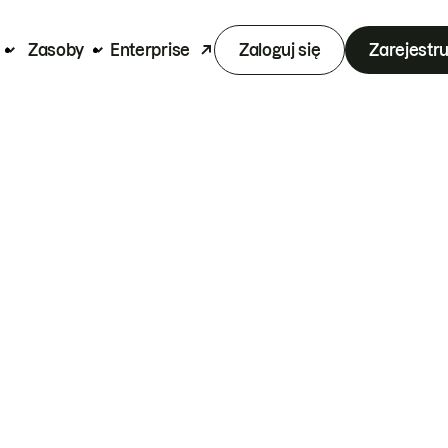
Zasoby
Enterprise
Zaloguj się
Zarejestru