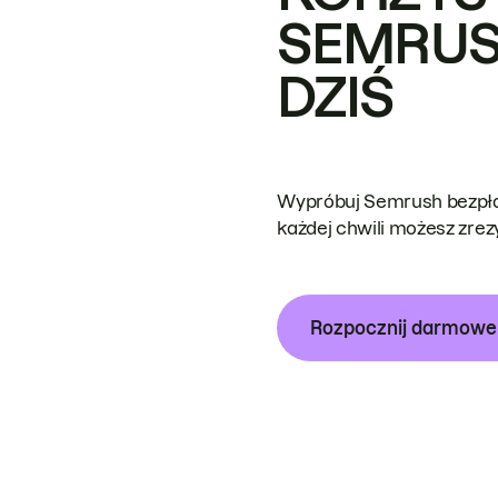
SEMRUS
DZIŚ
Wypróbuj Semrush bezpłat
każdej chwili możesz zre
Rozpocznij darmow