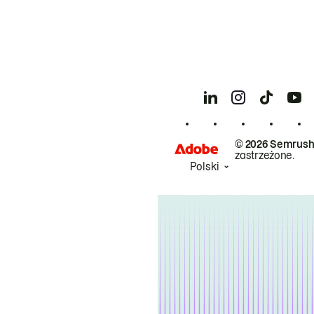
© 2026 Semrush
zastrzeżone.
Polski