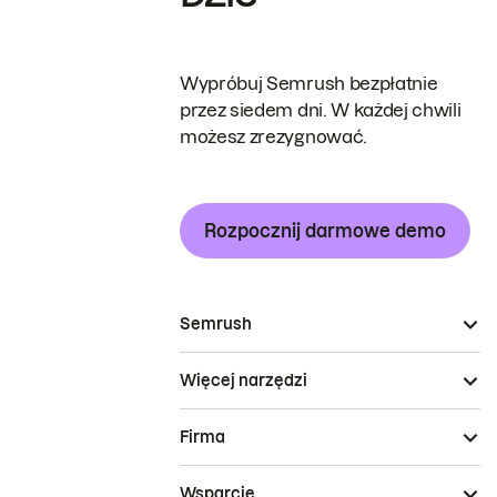
Wypróbuj Semrush bezpłatnie
przez siedem dni. W każdej chwili
możesz zrezygnować.
Rozpocznij darmowe demo
Semrush
Więcej narzędzi
Firma
Wsparcie