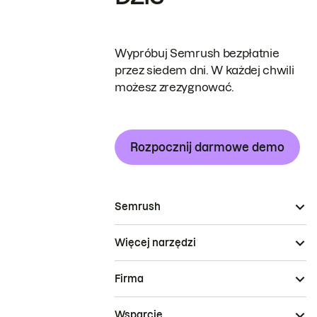
Wypróbuj Semrush bezpłatnie
przez siedem dni. W każdej chwili
możesz zrezygnować.
Rozpocznij darmowe demo
Semrush
Więcej narzędzi
Firma
Wsparcie