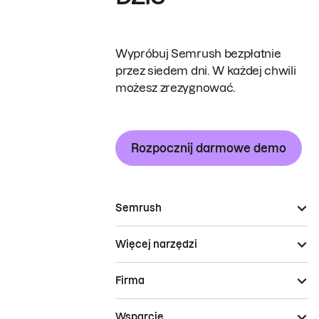
Wypróbuj Semrush bezpłatnie
przez siedem dni. W każdej chwili
możesz zrezygnować.
Rozpocznij darmowe demo
Semrush
Więcej narzędzi
Firma
Wsparcie