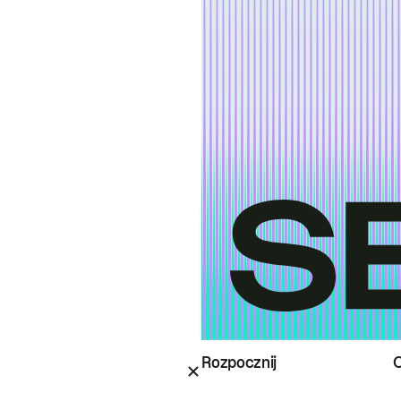
Rozpocznij
O