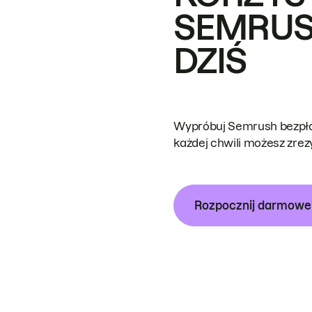
SEMRUS
DZIŚ
Wypróbuj Semrush bezpłat
każdej chwili możesz zre
Rozpocznij darmow