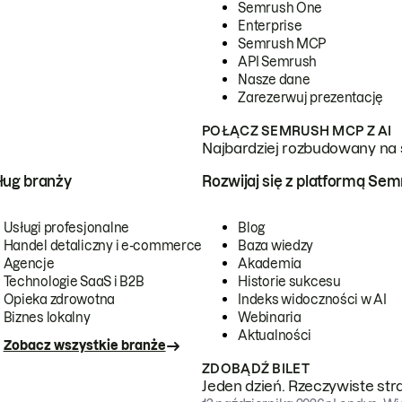
Semrush One
Enterprise
Semrush MCP
API Semrush
Nasze dane
Zarezerwuj prezentację
POŁĄCZ SEMRUSH MCP Z AI
Najbardziej rozbudowany na 
ug branży
Rozwijaj się z platformą Se
Usługi profesjonalne
Blog
Handel detaliczny i e-commerce
Baza wiedzy
Agencje
Akademia
Technologie SaaS i B2B
Historie sukcesu
Opieka zdrowotna
Indeks widoczności w AI
Biznes lokalny
Webinaria
Aktualności
Zobacz wszystkie branże
ZDOBĄDŹ BILET
Jeden dzień. Rzeczywiste str