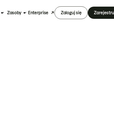
Zasoby
Enterprise
Zaloguj się
Zarejestru