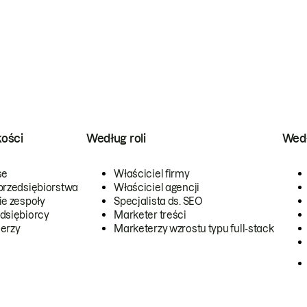
kości
Według roli
Wedł
se
Właściciel firmy
przedsiębiorstwa
Właściciel agencji
ie zespoły
Specjalista ds. SEO
dsiębiorcy
Marketer treści
erzy
Marketerzy wzrostu typu full-stack