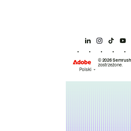
© 2026 Semrush
zastrzeżone.
Polski