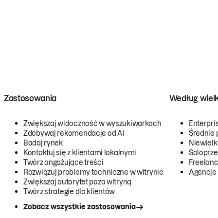
Zastosowania
Według wiel
Zwiększaj widoczność w wyszukiwarkach
Enterpri
Zdobywaj rekomendacje od AI
Średnie 
Badaj rynek
Niewielk
Kontaktuj się z klientami lokalnymi
Soloprze
Twórz angażujące treści
Freelanc
Rozwiązuj problemy techniczne w witrynie
Agencje
Zwiększaj autorytet poza witryną
Twórz strategie dla klientów
Zobacz wszystkie zastosowania