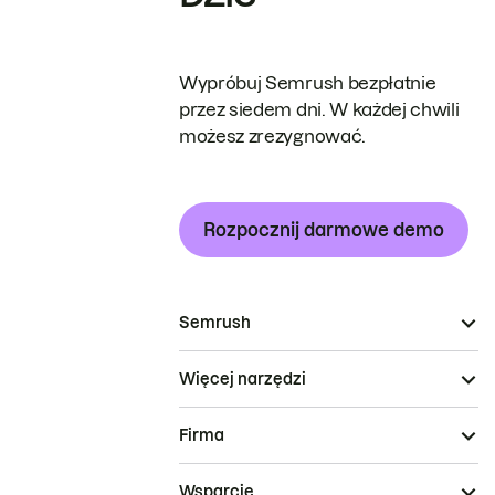
Wypróbuj Semrush bezpłatnie
przez siedem dni. W każdej chwili
możesz zrezygnować.
Rozpocznij darmowe demo
Semrush
Więcej narzędzi
Firma
Wsparcie