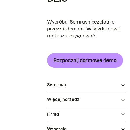
Wypróbuj Semrush bezpłatnie
przez siedem dni. W każdej chwili
możesz zrezygnować.
Rozpocznij darmowe demo
Semrush
Więcej narzędzi
Firma
Wsparcie