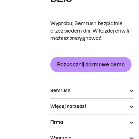
Wypróbuj Semrush bezpłatnie
przez siedem dni. W każdej chwili
możesz zrezygnować.
Rozpocznij darmowe demo
Semrush
Więcej narzędzi
Firma
Wsparcie