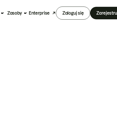
Zasoby
Enterprise
Zaloguj się
Zarejestru