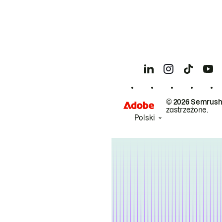
© 2026 Semrush
zastrzeżone.
Polski