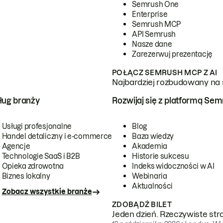
Semrush One
Enterprise
Semrush MCP
API Semrush
Nasze dane
Zarezerwuj prezentację
POŁĄCZ SEMRUSH MCP Z AI
Najbardziej rozbudowany na 
ug branży
Rozwijaj się z platformą Se
Usługi profesjonalne
Blog
Handel detaliczny i e-commerce
Baza wiedzy
Agencje
Akademia
Technologie SaaS i B2B
Historie sukcesu
Opieka zdrowotna
Indeks widoczności w AI
Biznes lokalny
Webinaria
Aktualności
Zobacz wszystkie branże
ZDOBĄDŹ BILET
Jeden dzień. Rzeczywiste str