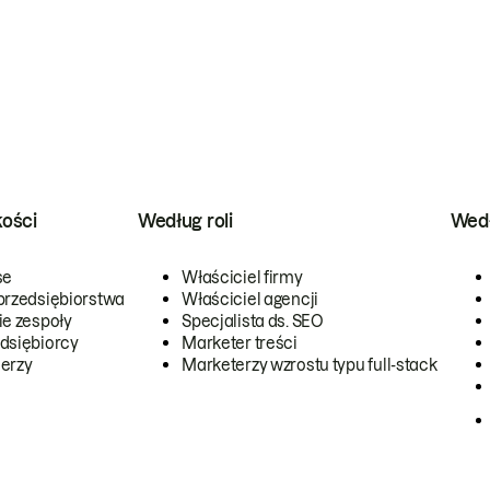
kości
Według roli
Wedł
se
Właściciel firmy
przedsiębiorstwa
Właściciel agencji
ie zespoły
Specjalista ds. SEO
dsiębiorcy
Marketer treści
erzy
Marketerzy wzrostu typu full-stack