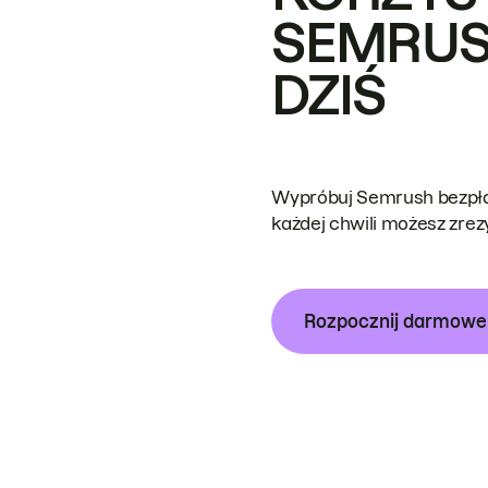
SEMRUS
DZIŚ
Wypróbuj Semrush bezpłat
każdej chwili możesz zre
Rozpocznij darmow