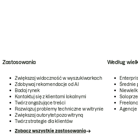
Zastosowania
Według wiel
Zwiększaj widoczność w wyszukiwarkach
Enterpri
Zdobywaj rekomendacje od AI
Średnie 
Badaj rynek
Niewielk
Kontaktuj się z klientami lokalnymi
Soloprze
Twórz angażujące treści
Freelanc
Rozwiązuj problemy techniczne w witrynie
Agencje
Zwiększaj autorytet poza witryną
Twórz strategie dla klientów
Zobacz wszystkie zastosowania