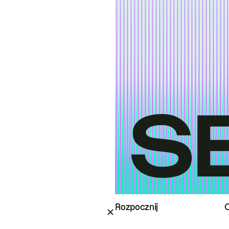
Rozpocznij
O