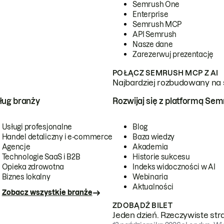
Semrush One
Enterprise
Semrush MCP
API Semrush
Nasze dane
Zarezerwuj prezentację
POŁĄCZ SEMRUSH MCP Z AI
Najbardziej rozbudowany na 
ug branży
Rozwijaj się z platformą Se
Usługi profesjonalne
Blog
Handel detaliczny i e-commerce
Baza wiedzy
Agencje
Akademia
Technologie SaaS i B2B
Historie sukcesu
Opieka zdrowotna
Indeks widoczności w AI
Biznes lokalny
Webinaria
Aktualności
Zobacz wszystkie branże
ZDOBĄDŹ BILET
Jeden dzień. Rzeczywiste str