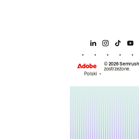
© 2026 Semrush
zastrzeżone.
Polski