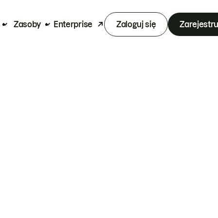
Zasoby
Enterprise
Zaloguj się
Zarejestru