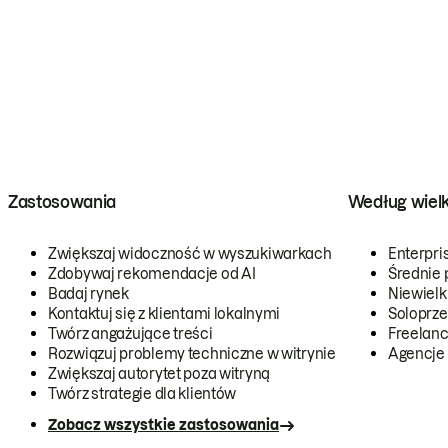
Zastosowania
Według wiel
Zwiększaj widoczność w wyszukiwarkach
Enterpri
Zdobywaj rekomendacje od AI
Średnie 
Badaj rynek
Niewielk
Kontaktuj się z klientami lokalnymi
Soloprze
Twórz angażujące treści
Freelanc
Rozwiązuj problemy techniczne w witrynie
Agencje
Zwiększaj autorytet poza witryną
Twórz strategie dla klientów
Zobacz wszystkie zastosowania