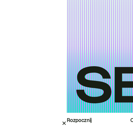
Rozpocznij
O