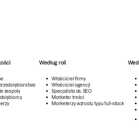
kości
Według roli
Wedł
se
Właściciel firmy
przedsiębiorstwa
Właściciel agencji
ie zespoły
Specjalista ds. SEO
dsiębiorcy
Marketer treści
erzy
Marketerzy wzrostu typu full-stack