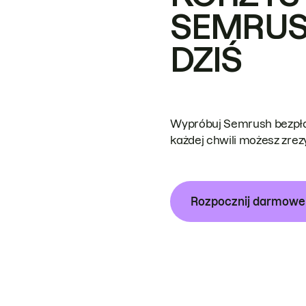
SEMRUS
DZIŚ
Wypróbuj Semrush bezpłat
każdej chwili możesz zre
Rozpocznij darmow