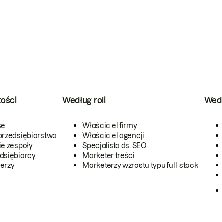
kości
Według roli
Wedł
se
Właściciel firmy
przedsiębiorstwa
Właściciel agencji
ie zespoły
Specjalista ds. SEO
dsiębiorcy
Marketer treści
erzy
Marketerzy wzrostu typu full-stack