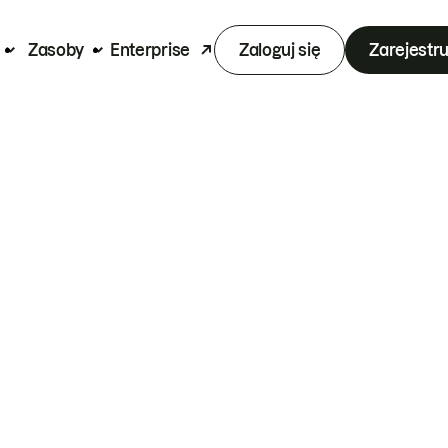
Zasoby
Enterprise
Zaloguj się
Zarejestru