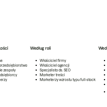
kości
Według roli
Wedł
se
Właściciel firmy
przedsiębiorstwa
Właściciel agencji
ie zespoły
Specjalista ds. SEO
dsiębiorcy
Marketer treści
erzy
Marketerzy wzrostu typu full-stack