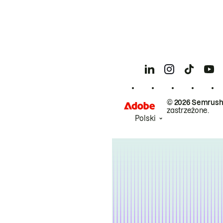
© 2026 Semrush
zastrzeżone.
Polski