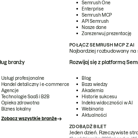
Semrush One
Enterprise
Semrush MCP
API Semrush
Nasze dane
Zarezerwuj prezentację
POŁĄCZ SEMRUSH MCP Z AI
Najbardziej rozbudowany na 
ug branży
Rozwijaj się z platformą Se
Usługi profesjonalne
Blog
Handel detaliczny i e-commerce
Baza wiedzy
Agencje
Akademia
Technologie SaaS i B2B
Historie sukcesu
Opieka zdrowotna
Indeks widoczności w AI
Biznes lokalny
Webinaria
Aktualności
Zobacz wszystkie branże
ZDOBĄDŹ BILET
Jeden dzień. Rzeczywiste str