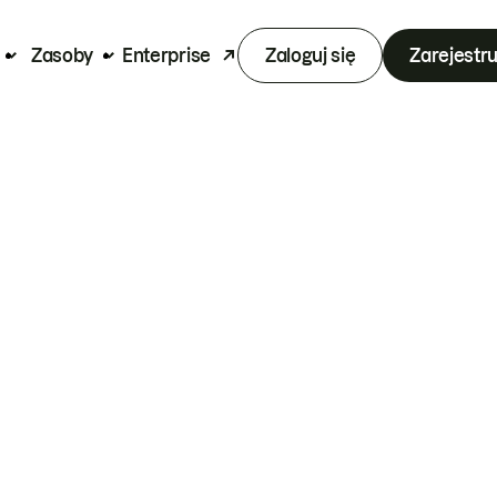
Zasoby
Enterprise
Zaloguj się
Zarejestru