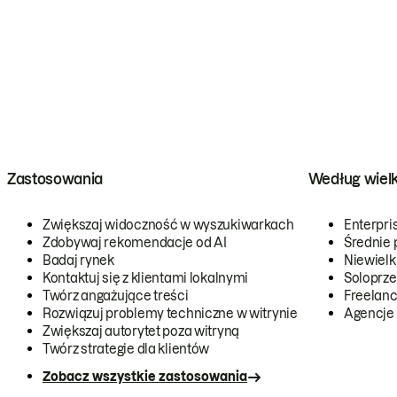
Zastosowania
Według wiel
Zwiększaj widoczność w wyszukiwarkach
Enterpri
Zdobywaj rekomendacje od AI
Średnie 
Badaj rynek
Niewielk
Kontaktuj się z klientami lokalnymi
Soloprze
Twórz angażujące treści
Freelanc
Rozwiązuj problemy techniczne w witrynie
Agencje
Zwiększaj autorytet poza witryną
Twórz strategie dla klientów
Zobacz wszystkie zastosowania