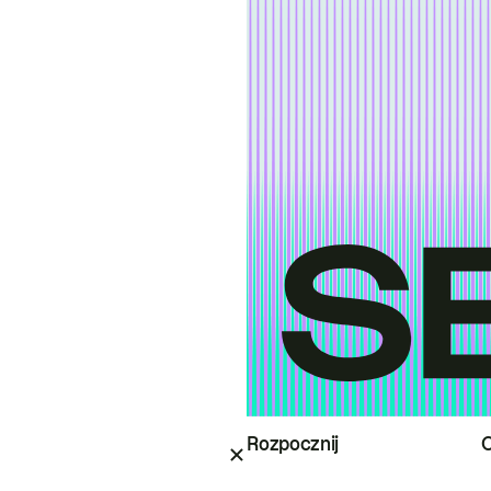
Rozpocznij
O