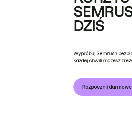
SEMRUS
DZIŚ
Wypróbuj Semrush bezpłat
każdej chwili możesz zre
Rozpocznij darmow