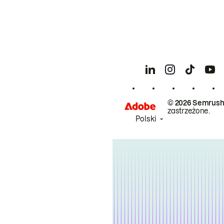
© 2026 Semrush
zastrzeżone.
Polski