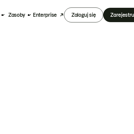
Zasoby
Enterprise
Zaloguj się
Zarejestru