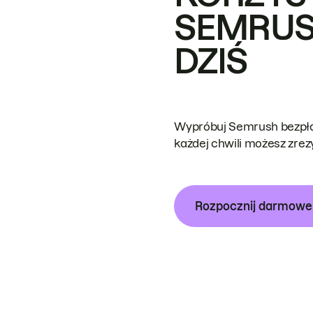
SEMRUS
DZIŚ
Wypróbuj Semrush bezpłat
każdej chwili możesz zre
Rozpocznij darmow