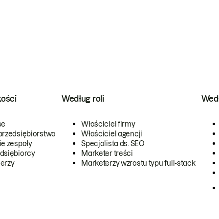
kości
Według roli
Wedł
se
Właściciel firmy
przedsiębiorstwa
Właściciel agencji
ie zespoły
Specjalista ds. SEO
dsiębiorcy
Marketer treści
erzy
Marketerzy wzrostu typu full-stack