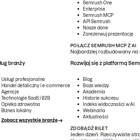
Semrush One
Enterprise
Semrush MCP
API Semrush
Nasze dane
Zarezerwuj prezentację
POŁĄCZ SEMRUSH MCP Z AI
Najbardziej rozbudowany na 
ug branży
Rozwijaj się z platformą Se
Usługi profesjonalne
Blog
Handel detaliczny i e-commerce
Baza wiedzy
Agencje
Akademia
Technologie SaaS i B2B
Historie sukcesu
Opieka zdrowotna
Indeks widoczności w AI
Biznes lokalny
Webinaria
Aktualności
Zobacz wszystkie branże
ZDOBĄDŹ BILET
Jeden dzień. Rzeczywiste str