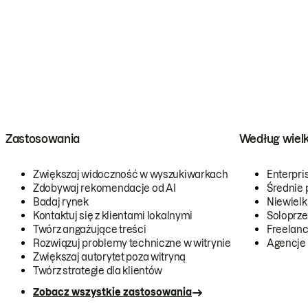
Zastosowania
Według wiel
Zwiększaj widoczność w wyszukiwarkach
Enterpri
Zdobywaj rekomendacje od AI
Średnie 
Badaj rynek
Niewielk
Kontaktuj się z klientami lokalnymi
Soloprze
Twórz angażujące treści
Freelanc
Rozwiązuj problemy techniczne w witrynie
Agencje
Zwiększaj autorytet poza witryną
Twórz strategie dla klientów
Zobacz wszystkie zastosowania