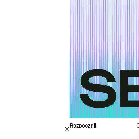
Rozpocznij
O