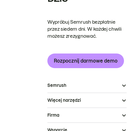
Wypróbuj Semrush bezpłatnie
przez siedem dni. W każdej chwili
możesz zrezygnować.
Rozpocznij darmowe demo
Semrush
Więcej narzędzi
Firma
Wsparcie