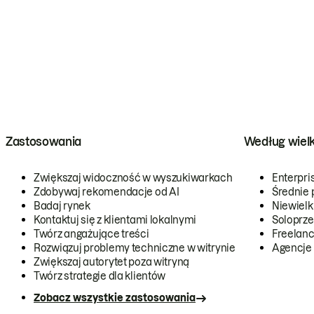
Zastosowania
Według wiel
Zwiększaj widoczność w wyszukiwarkach
Enterpri
Zdobywaj rekomendacje od AI
Średnie 
Badaj rynek
Niewielk
Kontaktuj się z klientami lokalnymi
Soloprze
Twórz angażujące treści
Freelanc
Rozwiązuj problemy techniczne w witrynie
Agencje
Zwiększaj autorytet poza witryną
Twórz strategie dla klientów
Zobacz wszystkie zastosowania