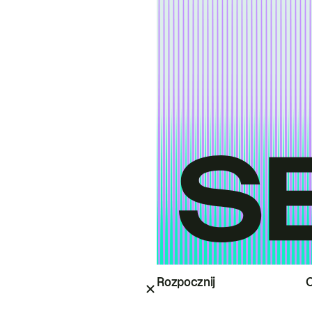
Rozpocznij
O