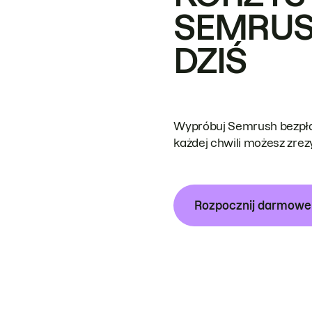
SEMRUS
DZIŚ
Wypróbuj Semrush bezpłat
każdej chwili możesz zre
Rozpocznij darmow