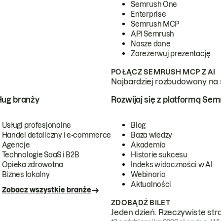
Semrush One
Enterprise
Semrush MCP
API Semrush
Nasze dane
Zarezerwuj prezentację
POŁĄCZ SEMRUSH MCP Z AI
Najbardziej rozbudowany na 
ug branży
Rozwijaj się z platformą Se
Usługi profesjonalne
Blog
Handel detaliczny i e-commerce
Baza wiedzy
Agencje
Akademia
Technologie SaaS i B2B
Historie sukcesu
Opieka zdrowotna
Indeks widoczności w AI
Biznes lokalny
Webinaria
Aktualności
Zobacz wszystkie branże
ZDOBĄDŹ BILET
Jeden dzień. Rzeczywiste str