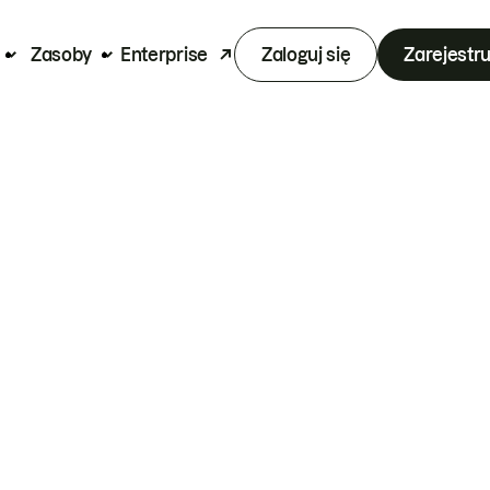
Zasoby
Enterprise
Zaloguj się
Zarejestru