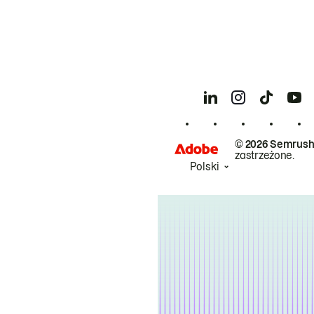
© 2026 Semrush
zastrzeżone.
Polski