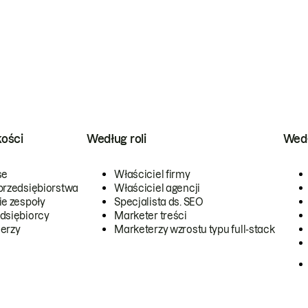
kości
Według roli
Wedł
se
Właściciel firmy
przedsiębiorstwa
Właściciel agencji
ie zespoły
Specjalista ds. SEO
dsiębiorcy
Marketer treści
erzy
Marketerzy wzrostu typu full-stack