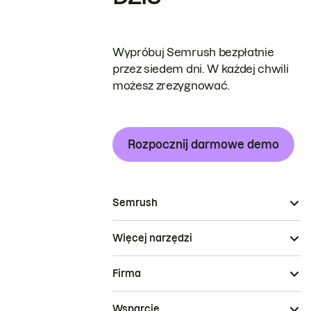
Wypróbuj Semrush bezpłatnie
przez siedem dni. W każdej chwili
możesz zrezygnować.
Rozpocznij darmowe demo
Semrush
Więcej narzędzi
Firma
Wsparcie