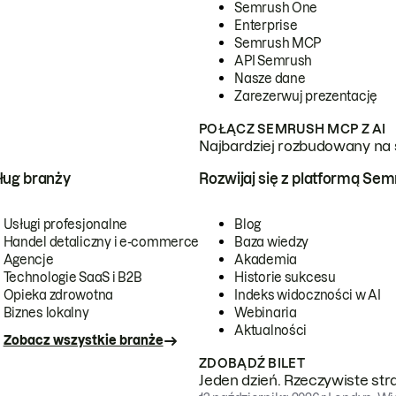
Semrush One
Enterprise
Semrush MCP
API Semrush
Nasze dane
Zarezerwuj prezentację
POŁĄCZ SEMRUSH MCP Z AI
Najbardziej rozbudowany na 
ug branży
Rozwijaj się z platformą Se
Usługi profesjonalne
Blog
Handel detaliczny i e-commerce
Baza wiedzy
Agencje
Akademia
Technologie SaaS i B2B
Historie sukcesu
Opieka zdrowotna
Indeks widoczności w AI
Biznes lokalny
Webinaria
Aktualności
Zobacz wszystkie branże
ZDOBĄDŹ BILET
Jeden dzień. Rzeczywiste str