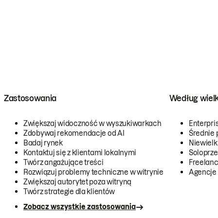
Zastosowania
Według wiel
Zwiększaj widoczność w wyszukiwarkach
Enterpri
Zdobywaj rekomendacje od AI
Średnie 
Badaj rynek
Niewielk
Kontaktuj się z klientami lokalnymi
Soloprze
Twórz angażujące treści
Freelanc
Rozwiązuj problemy techniczne w witrynie
Agencje
Zwiększaj autorytet poza witryną
Twórz strategie dla klientów
Zobacz wszystkie zastosowania