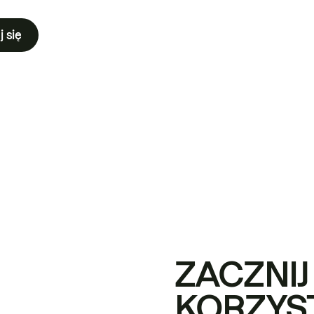
j się
ZACZNIJ
KORZYS