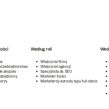
kości
Według roli
Wedł
se
Właściciel firmy
przedsiębiorstwa
Właściciel agencji
ie zespoły
Specjalista ds. SEO
dsiębiorcy
Marketer treści
erzy
Marketerzy wzrostu typu full-stack