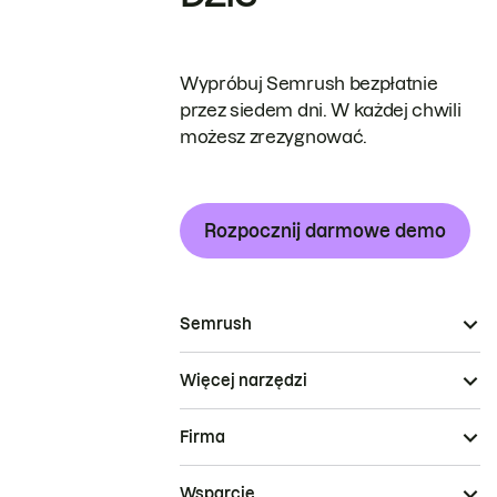
Wypróbuj Semrush bezpłatnie
przez siedem dni. W każdej chwili
możesz zrezygnować.
Rozpocznij darmowe demo
Semrush
Więcej narzędzi
Firma
Wsparcie