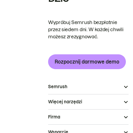
Wypróbuj Semrush bezpłatnie
przez siedem dni. W każdej chwili
możesz zrezygnować.
Rozpocznij darmowe demo
Semrush
Więcej narzędzi
Firma
Wsparcie