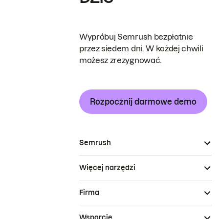
Wypróbuj Semrush bezpłatnie
przez siedem dni. W każdej chwili
możesz zrezygnować.
Rozpocznij darmowe demo
Semrush
Więcej narzędzi
Firma
Wsparcie