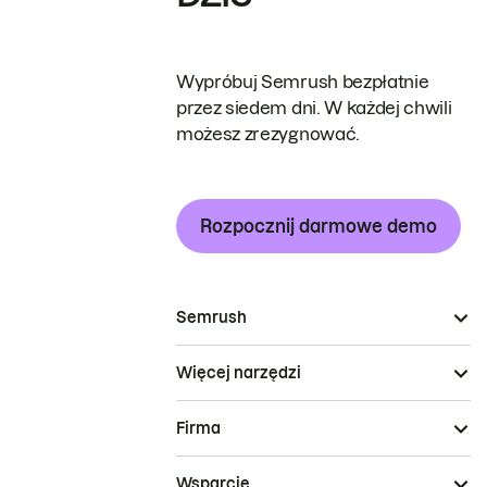
Wypróbuj Semrush bezpłatnie
przez siedem dni. W każdej chwili
możesz zrezygnować.
Rozpocznij darmowe demo
Semrush
Więcej narzędzi
Firma
Wsparcie