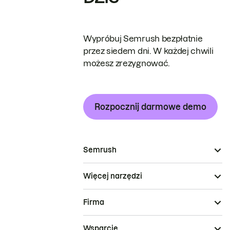
Wypróbuj Semrush bezpłatnie
przez siedem dni. W każdej chwili
możesz zrezygnować.
Rozpocznij darmowe demo
Semrush
Więcej narzędzi
Firma
Wsparcie