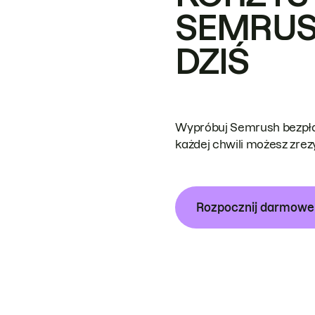
SEMRUS
DZIŚ
Wypróbuj Semrush bezpłat
każdej chwili możesz zre
Rozpocznij darmow