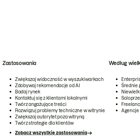
Zastosowania
Według wiel
Zwiększaj widoczność w wyszukiwarkach
Enterpri
Zdobywaj rekomendacje od AI
Średnie 
Badaj rynek
Niewielk
Kontaktuj się z klientami lokalnymi
Soloprze
Twórz angażujące treści
Freelanc
Rozwiązuj problemy techniczne w witrynie
Agencje
Zwiększaj autorytet poza witryną
Twórz strategie dla klientów
Zobacz wszystkie zastosowania