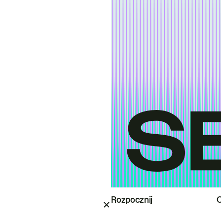
Rozpocznij
O