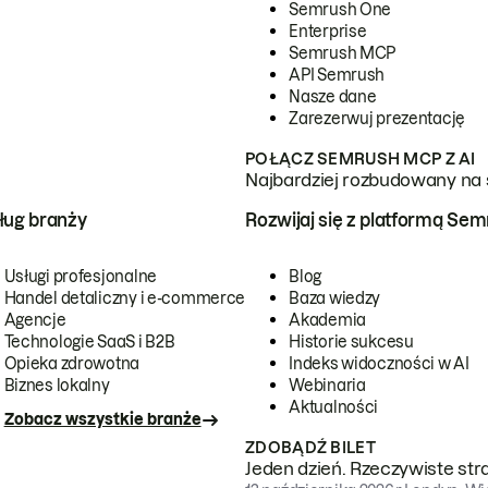
Semrush One
Enterprise
Semrush MCP
API Semrush
Nasze dane
Zarezerwuj prezentację
POŁĄCZ SEMRUSH MCP Z AI
Najbardziej rozbudowany na 
ug branży
Rozwijaj się z platformą Se
Usługi profesjonalne
Blog
Handel detaliczny i e-commerce
Baza wiedzy
Agencje
Akademia
Technologie SaaS i B2B
Historie sukcesu
Opieka zdrowotna
Indeks widoczności w AI
Biznes lokalny
Webinaria
Aktualności
Zobacz wszystkie branże
ZDOBĄDŹ BILET
Jeden dzień. Rzeczywiste str