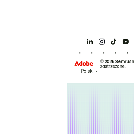
© 2026 Semrush
zastrzeżone.
Polski