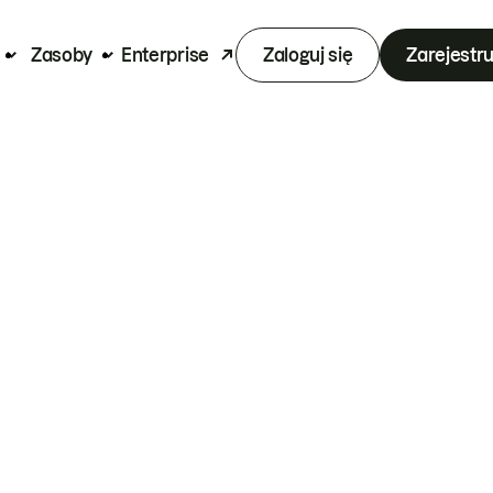
Zasoby
Enterprise
Zaloguj się
Zarejestru