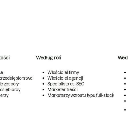
kości
Według roli
Wedł
se
Właściciel firmy
przedsiębiorstwa
Właściciel agencji
ie zespoły
Specjalista ds. SEO
dsiębiorcy
Marketer treści
erzy
Marketerzy wzrostu typu full-stack