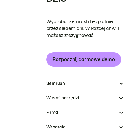
Wypróbuj Semrush bezpłatnie
przez siedem dni. W każdej chwili
możesz zrezygnować.
Rozpocznij darmowe demo
Semrush
Więcej narzędzi
Firma
Wsparcie