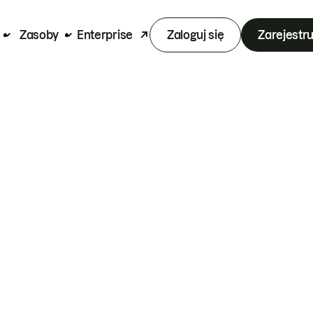
Zasoby
Enterprise
Zaloguj się
Zarejestru