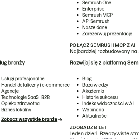
Semrush One
Enterprise
Semrush MCP
API Semrush
Nasze dane
Zarezerwuj prezentację
POŁĄCZ SEMRUSH MCP Z AI
Najbardziej rozbudowany na 
ug branży
Rozwijaj się z platformą Se
Usługi profesjonalne
Blog
Handel detaliczny i e-commerce
Baza wiedzy
Agencje
Akademia
Technologie SaaS i B2B
Historie sukcesu
Opieka zdrowotna
Indeks widoczności w AI
Biznes lokalny
Webinaria
Aktualności
Zobacz wszystkie branże
ZDOBĄDŹ BILET
Jeden dzień. Rzeczywiste str