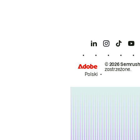
© 2026 Semrush
zastrzeżone.
Polski