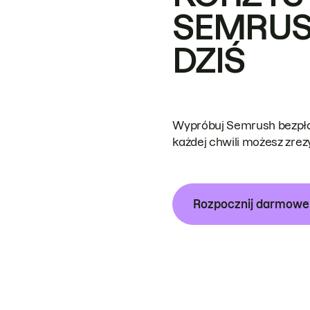
SEMRUS
DZIŚ
Wypróbuj Semrush bezpłat
każdej chwili możesz zre
Rozpocznij darmow