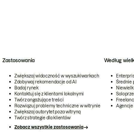
Zastosowania
Według wiel
Zwiększaj widoczność w wyszukiwarkach
Enterpri
Zdobywaj rekomendacje od AI
Średnie 
Badaj rynek
Niewielk
Kontaktuj się z klientami lokalnymi
Soloprze
Twórz angażujące treści
Freelanc
Rozwiązuj problemy techniczne w witrynie
Agencje
Zwiększaj autorytet poza witryną
Twórz strategie dla klientów
Zobacz wszystkie zastosowania