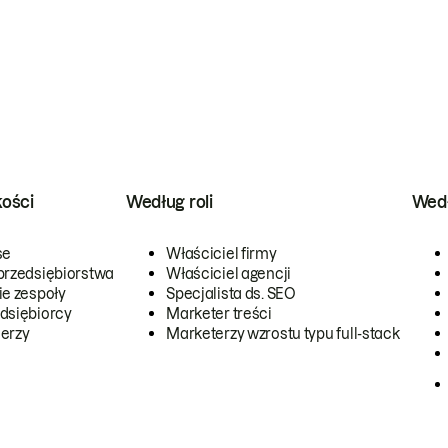
kości
Według roli
Wedł
se
Właściciel firmy
przedsiębiorstwa
Właściciel agencji
ie zespoły
Specjalista ds. SEO
dsiębiorcy
Marketer treści
erzy
Marketerzy wzrostu typu full-stack