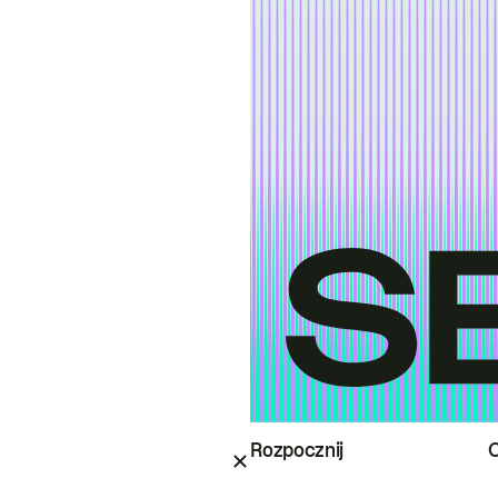
Rozpocznij
O