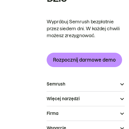
Wypróbuj Semrush bezpłatnie
przez siedem dni. W każdej chwili
możesz zrezygnować.
Rozpocznij darmowe demo
Semrush
Więcej narzędzi
Firma
Wsparcie