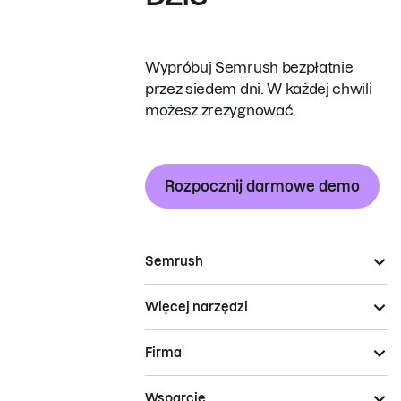
Wypróbuj Semrush bezpłatnie
przez siedem dni. W każdej chwili
możesz zrezygnować.
Rozpocznij darmowe demo
Semrush
Więcej narzędzi
Firma
Wsparcie