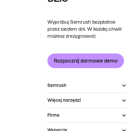
Wypróbuj Semrush bezpłatnie
przez siedem dni. W każdej chwili
możesz zrezygnować.
Rozpocznij darmowe demo
Semrush
Więcej narzędzi
Firma
Wsparcie