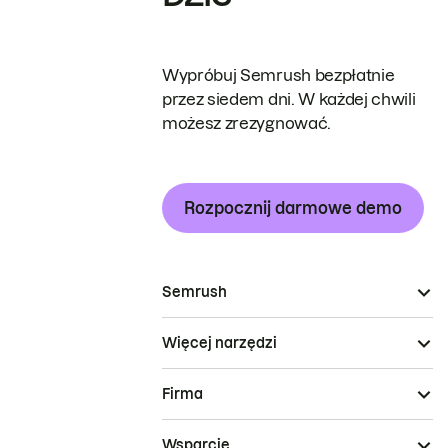
Wypróbuj Semrush bezpłatnie
przez siedem dni. W każdej chwili
możesz zrezygnować.
Rozpocznij darmowe demo
Semrush
Więcej narzędzi
Firma
Wsparcie