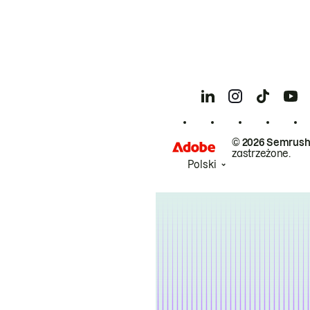
© 2026 Semrush
zastrzeżone.
Polski