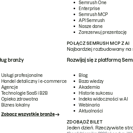
Semrush One
Enterprise
Semrush MCP
API Semrush
Nasze dane
Zarezerwuj prezentację
POŁĄCZ SEMRUSH MCP Z AI
Najbardziej rozbudowany na 
ug branży
Rozwijaj się z platformą Se
Usługi profesjonalne
Blog
Handel detaliczny i e-commerce
Baza wiedzy
Agencje
Akademia
Technologie SaaS i B2B
Historie sukcesu
Opieka zdrowotna
Indeks widoczności w AI
Biznes lokalny
Webinaria
Aktualności
Zobacz wszystkie branże
ZDOBĄDŹ BILET
Jeden dzień. Rzeczywiste str