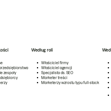
kości
Według roli
Wedł
se
Właściciel firmy
przedsiębiorstwa
Właściciel agencji
ie zespoły
Specjalista ds. SEO
dsiębiorcy
Marketer treści
erzy
Marketerzy wzrostu typu full-stack