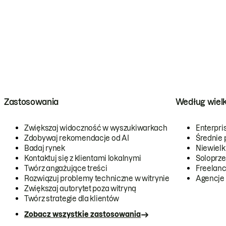
Zastosowania
Według wiel
Zwiększaj widoczność w wyszukiwarkach
Enterpri
Zdobywaj rekomendacje od AI
Średnie 
Badaj rynek
Niewielk
Kontaktuj się z klientami lokalnymi
Soloprze
Twórz angażujące treści
Freelanc
Rozwiązuj problemy techniczne w witrynie
Agencje
Zwiększaj autorytet poza witryną
Twórz strategie dla klientów
Zobacz wszystkie zastosowania