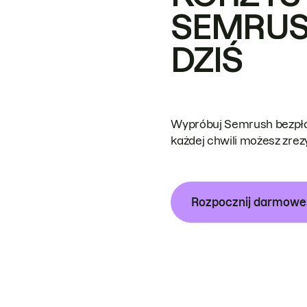
SEMRUS
DZIŚ
Wypróbuj Semrush bezpłat
każdej chwili możesz zre
Rozpocznij darmow