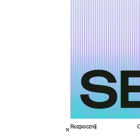
Rozpocznij
O