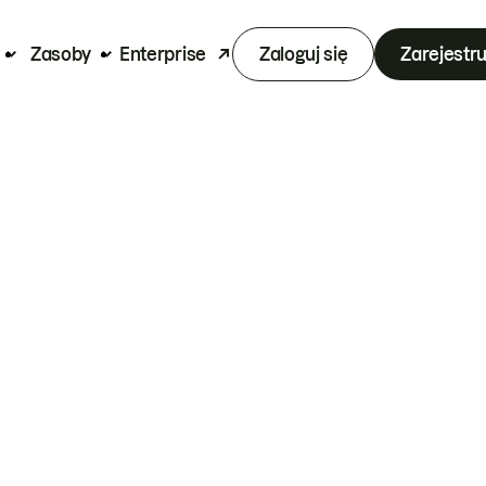
Zasoby
Enterprise
Zaloguj się
Zarejestru