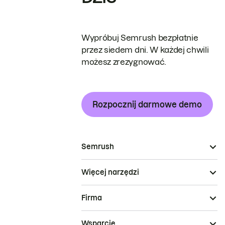
Wypróbuj Semrush bezpłatnie
przez siedem dni. W każdej chwili
możesz zrezygnować.
Rozpocznij darmowe demo
Semrush
Więcej narzędzi
Firma
Wsparcie