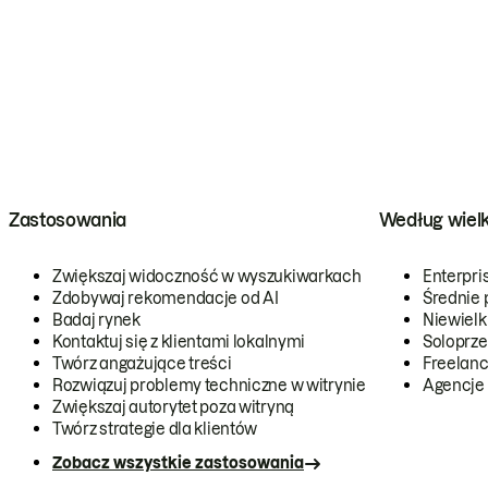
Zastosowania
Według wiel
Zwiększaj widoczność w wyszukiwarkach
Enterpri
Zdobywaj rekomendacje od AI
Średnie 
Badaj rynek
Niewielk
Kontaktuj się z klientami lokalnymi
Soloprze
Twórz angażujące treści
Freelanc
Rozwiązuj problemy techniczne w witrynie
Agencje
Zwiększaj autorytet poza witryną
Twórz strategie dla klientów
Zobacz wszystkie zastosowania