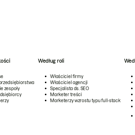
kości
Według roli
Wedł
se
Właściciel firmy
przedsiębiorstwa
Właściciel agencji
ie zespoły
Specjalista ds. SEO
dsiębiorcy
Marketer treści
erzy
Marketerzy wzrostu typu full-stack