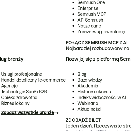
Semrush One
Enterprise
Semrush MCP
API Semrush
Nasze dane
Zarezerwuj prezentację
POŁĄCZ SEMRUSH MCP Z AI
Najbardziej rozbudowany na 
ug branży
Rozwijaj się z platformą Se
Usługi profesjonalne
Blog
Handel detaliczny i e-commerce
Baza wiedzy
Agencje
Akademia
Technologie SaaS i B2B
Historie sukcesu
Opieka zdrowotna
Indeks widoczności w AI
Biznes lokalny
Webinaria
Aktualności
Zobacz wszystkie branże
ZDOBĄDŹ BILET
Jeden dzień. Rzeczywiste str