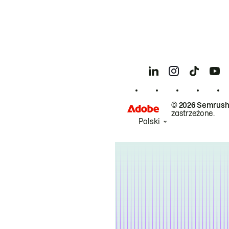
© 2026 Semrush
zastrzeżone.
Polski