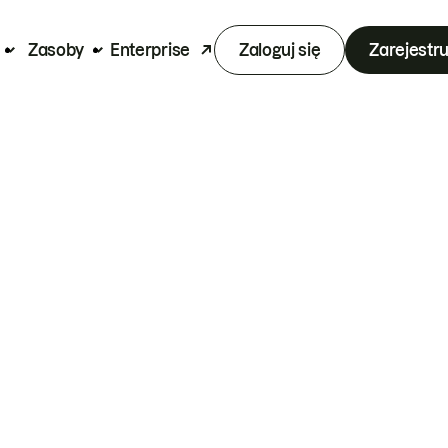
Zasoby
Enterprise
Zaloguj się
Zarejestru