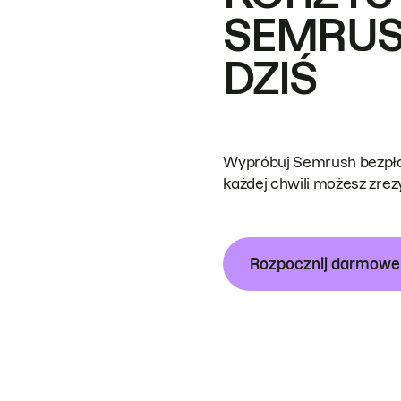
SEMRUS
DZIŚ
Wypróbuj Semrush bezpłat
każdej chwili możesz zre
Rozpocznij darmow