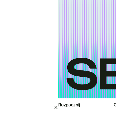
Rozpocznij
O