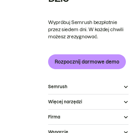
Wypróbuj Semrush bezpłatnie
przez siedem dni. W każdej chwili
możesz zrezygnować.
Rozpocznij darmowe demo
Semrush
Więcej narzędzi
Firma
Wsparcie