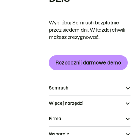
Wypróbuj Semrush bezpłatnie
przez siedem dni. W każdej chwili
możesz zrezygnować.
Rozpocznij darmowe demo
Semrush
Więcej narzędzi
Firma
Wsparcie