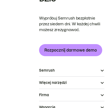
Wypróbuj Semrush bezpłatnie
przez siedem dni. W każdej chwili
możesz zrezygnować.
Rozpocznij darmowe demo
Semrush
Więcej narzędzi
Firma
Wsparcie